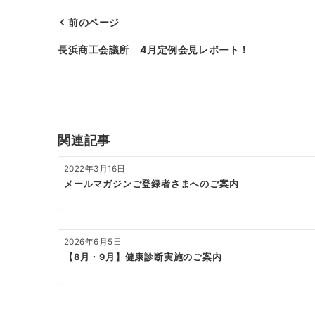
前のページ
投
長浜商工会議所 4月定例会見レポート！
稿
ナ
ビ
ゲ
関連記事
ー
2022年3月16日
シ
メールマガジンご登録者さまへのご案内
ョ
ン
2026年6月5日
【8月・9月】健康診断実施のご案内