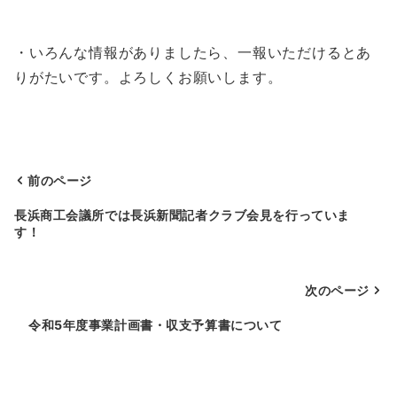
・いろんな情報がありましたら、一報いただけるとあ
りがたいです。よろしくお願いします。
前のページ
投
長浜商工会議所では長浜新聞記者クラブ会見を行っていま
す！
稿
ナ
次のページ
ビ
ゲ
令和5年度事業計画書・収支予算書について
ー
シ