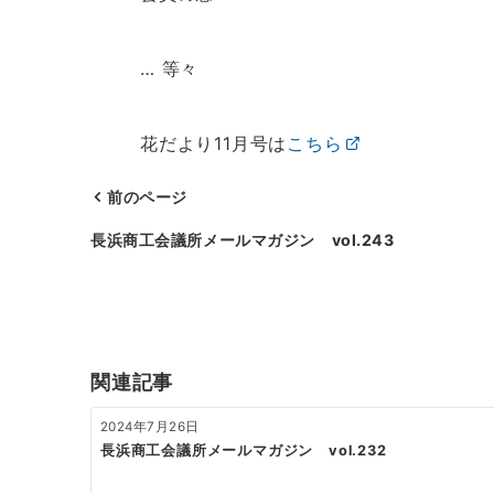
… 等々
花だより11月号は
こちら
前のページ
投
長浜商工会議所メールマガジン vol.243
稿
ナ
ビ
ゲ
関連記事
ー
2024年7月26日
シ
長浜商工会議所メールマガジン vol.232
ョ