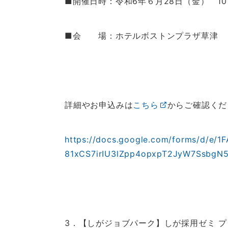
■開催日時：令和6年６月28日（金） 10：
■会 場：ホテルボストンプラザ草津
詳細やお申込みは
こちら
からご確認くだ
https://docs.google.com/forms/d/e/
81xCS7irIU3lZpp4opxpT2JyW7SsbgN5
3．【しがジョブパーク】しが採用ゼミ 