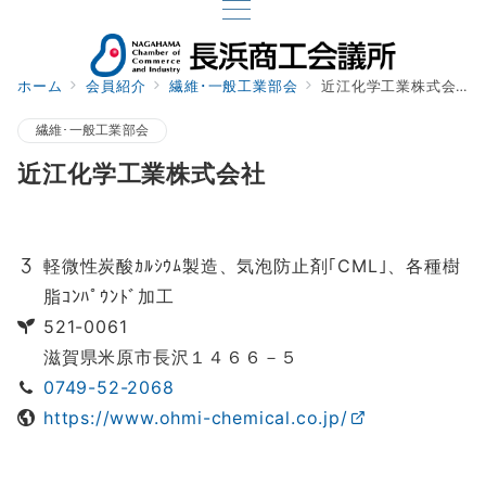
ホーム
会員紹介
繊維･一般工業部会
近江化学工業株式会社
繊維･一般工業部会
近江化学工業株式会社
軽微性炭酸ｶﾙｼｳﾑ製造、気泡防止剤｢CML｣、各種樹
脂ｺﾝﾊﾟｳﾝﾄﾞ加工
521-0061
滋賀県米原市長沢１４６６－５
0749-52-2068
https://www.ohmi-chemical.co.jp/