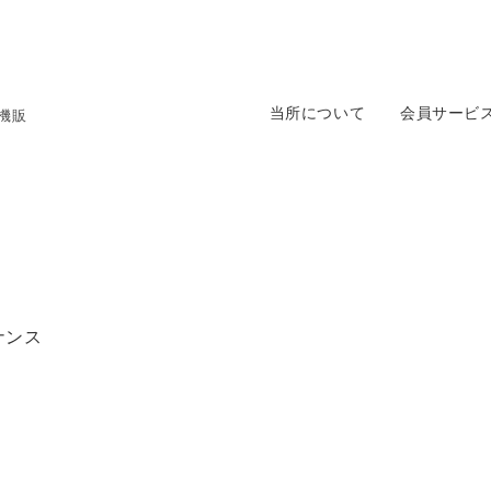
当所について
会員サービ
機販
ナンス