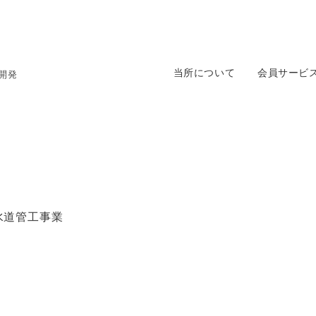
当所について
会員サービ
開発
水道管工事業